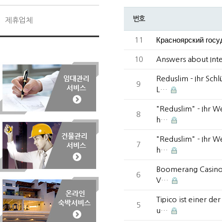
번호
제휴업체
11
Красноярский госу
10
Answers about Int
Reduslim - Ihr Sch
9
L…
"Reduslim" - Ihr 
8
h…
"Reduslim" - Ihr 
7
h…
Boomerang Casino i
6
V…
Tipico ist einer d
5
u…